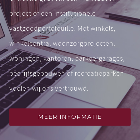
project of een institutionele
vastgoedportefeuille. Met winkels,
winkelcentra, woonzorgprojecten,
woningen, kantoren, parkeergarages,
bedrijfsgebouwen of recreatieparken
voelen wij ons vertrouwd.
MEER INFORMATIE