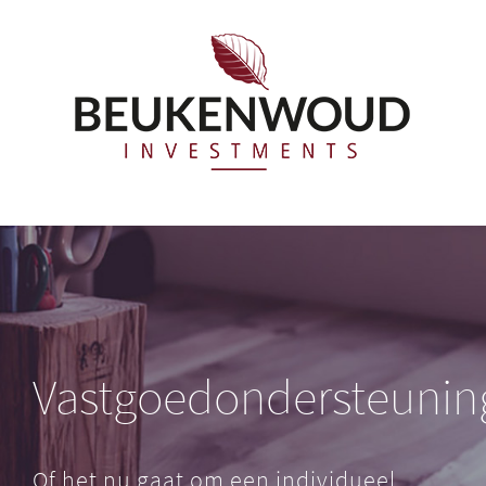
Skip
to
content
Vastgoedondersteunin
Of het nu gaat om een individueel